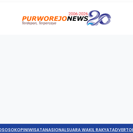
O
SOSOK
OPINI
WISATA
NASIONAL
SUARA WAKIL RAKYAT
ADVERTO