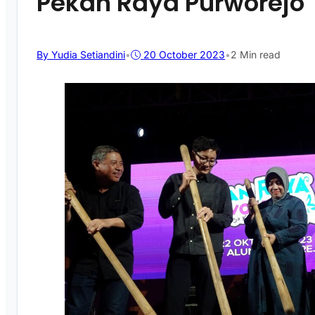
Pekan Raya Purworejo
By Yudia Setiandini
•
20 October 2023
•
2 Min read