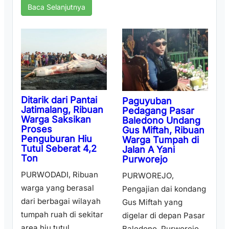
Baca Selanjutnya
Ditarik dari Pantai
Paguyuban
Jatimalang, Ribuan
Pedagang Pasar
Warga Saksikan
Baledono Undang
Proses
Gus Miftah, Ribuan
Penguburan Hiu
Warga Tumpah di
Tutul Seberat 4,2
Jalan A Yani
Ton
Purworejo
PURWODADI, Ribuan
PURWOREJO,
warga yang berasal
Pengajian dai kondang
dari berbagai wilayah
Gus Miftah yang
tumpah ruah di sekitar
digelar di depan Pasar
area hiu tutul
Baledono, Purworejo,