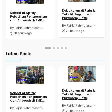
Kebakaran di Pabrik
School of Spray,
Tekstil Unggulrejo
Pelatihan Pengecatan
Purworejo, Satu
dan Airbrush di SMK
Karyawan Alami Patah
Intititut Indonesia
Tulang, Petugas
By Fajria Rahmatasari
•
Kutoarjo
By Fajria Rahmatasari
•
Damkar Sesak Nafas
23 hours ago
18 hours ago
Latest Posts
BERITA
BERITA
Kebakaran di Pabrik
School of Spray,
Tekstil Unggulrejo
Pelatihan Pengecatan
Purworejo, Satu
dan Airbrush di SMK
Karyawan Alami Patah
Intititut Indonesia
Tulang, Petugas
By Fajria Rahmatasari
•
Kutoarjo
By Fajria Rahmatasari
•
Damkar Sesak Nafas
23 hours ago