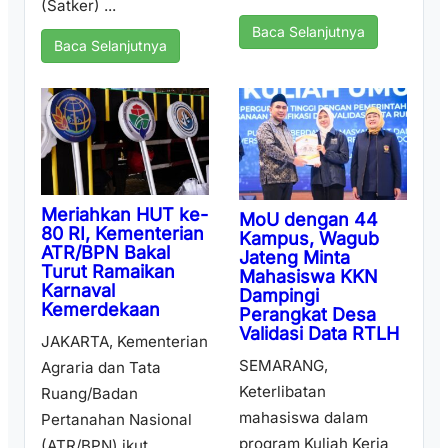
(Satker) ...
Baca Selanjutnya
Baca Selanjutnya
Meriahkan HUT ke-
MoU dengan 44
80 RI, Kementerian
Kampus, Wagub
ATR/BPN Bakal
Jateng Minta
Turut Ramaikan
Mahasiswa KKN
Karnaval
Dampingi
Kemerdekaan
Perangkat Desa
Validasi Data RTLH
JAKARTA, Kementerian
SEMARANG,
Agraria dan Tata
Keterlibatan
Ruang/Badan
mahasiswa dalam
Pertanahan Nasional
program Kuliah Kerja
(ATR/BPN) ikut