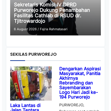
Sekretaris Komisi IV DPRD
Purworejo Dukung Penambahan
Fasilitas Cathlab di RSUD dr.
Tjitrowardojo
6 August 2026
/
Fajria Rahmatasari
SEKILAS PURWOREJO
Dengarkan Aspirasi
Masyarakat, Panitia
Akhirnya
Rebranding dan
Sayembarakan
Logo Hari Jadi ke-
194 Purworejo
PURWOREJO,
Laka Lantas di
Jalan Tentara