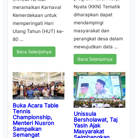
Nyata (KKN) Tematik
meramaikan Karnaval
diharapkan dapat
Kemerdekaan untuk
mendampingi
memperingati Hari
masyarakat dan
Ulang Tahun (HUT) ke-
perangkat desa dalam
80 ...
mewujudkan data ...
Baca Selanjutnya
Baca Selanjutnya
Buka Acara Table
Tennis
Unissula
Championship,
Bersholawat, Taj
Menteri Nusron
Yasin Ajak
Sampaikan
Masyarakat
Semangat
Seimbangkan