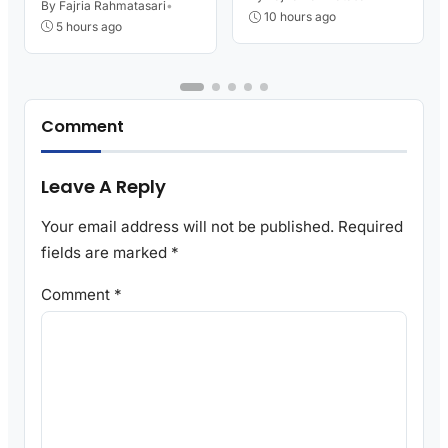
Kutoarjo
By Fajria Rahmatasari
•
Damkar Sesak Nafas
10 hours ago
5 hours ago
Comment
Leave A Reply
Your email address will not be published.
Required
fields are marked
*
Comment
*