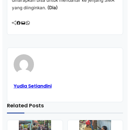
diharapkan bisa untuk mendaftar ke jenjang SMA
yang diinginkan.
(Dia)
Facebook
Mail
WhatsApp
Yudia Setiandini
Related Posts