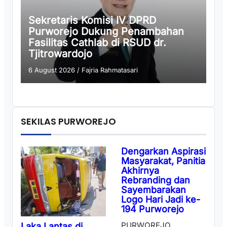
Sekretaris Komisi IV DPRD
Purworejo Dukung Penambahan
Fasilitas Cathlab di RSUD dr.
Tjitrowardojo
6 August 2026
/
Fajria Rahmatasari
SEKILAS PURWOREJO
Dengarkan Aspirasi
Masyarakat, Panitia
Akhirnya
Rebranding dan
Sayembarakan
Logo Hari Jadi ke-
194 Purworejo
PURWOREJO,
Laka Lantas di