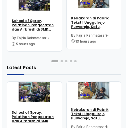
BERITA
BERITA
Kebakaran di Pabrik
School of Spray,
Tekstil Unggulrejo
Pelatihan Pengecatan
Purworejo, Satu
dan Airbrush di SMK
Karyawan Alami Patah
Intititut Indonesia
Tulang, Petugas
By Fajria Rahmatasari
•
Kutoarjo
By Fajria Rahmatasari
•
Damkar Sesak Nafas
10 hours ago
5 hours ago
Latest Posts
BERITA
BERITA
Kebakaran di Pabrik
School of Spray,
Tekstil Unggulrejo
Pelatihan Pengecatan
Purworejo, Satu
dan Airbrush di SMK
Karyawan Alami Patah
Intititut Indonesia
Tulang, Petugas
By Fajria Rahmatasari
•