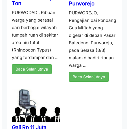
Ton
Purworejo
PURWODADI, Ribuan
PURWOREJO,
warga yang berasal
Pengajian dai kondang
dari berbagai wilayah
Gus Miftah yang
tumpah ruah di sekitar
digelar di depan Pasar
area hiu tutul
Baledono, Purworejo,
(Rhincodon Typus)
pada Selasa (8/8)
yang terdampar dan ...
malam dihadiri ribuan
warga ...
Baca Selanjutnya
Baca Selanjutnya
Gaji Rp 11 Juta