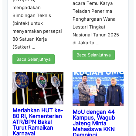
acara Temu Karya
mengadakan
Teladan Penerima
Bimbingan Teknis
Penghargaan Wana
(bintek) untuk
Lestari Tingkat
menyamakan persepsi
Nasional Tahun 2025
88 Satuan Kerja
di Jakarta ...
(Satker) ...
Baca Selanjutnya
Baca Selanjutnya
Meriahkan HUT ke-
MoU dengan 44
80 RI, Kementerian
Kampus, Wagub
ATR/BPN Bakal
Jateng Minta
Turut Ramaikan
Mahasiswa KKN
Karnaval
Dampingi