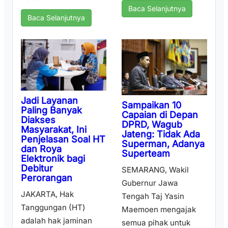
Baca Selanjutnya
Baca Selanjutnya
Jadi Layanan
Sampaikan 10
Paling Banyak
Capaian di Depan
Diakses
DPRD, Wagub
Masyarakat, Ini
Jateng: Tidak Ada
Penjelasan Soal HT
Superman, Adanya
dan Roya
Superteam
Elektronik bagi
Debitur
SEMARANG, Wakil
Perorangan
Gubernur Jawa
JAKARTA, Hak
Tengah Taj Yasin
Tanggungan (HT)
Maemoen mengajak
adalah hak jaminan
semua pihak untuk