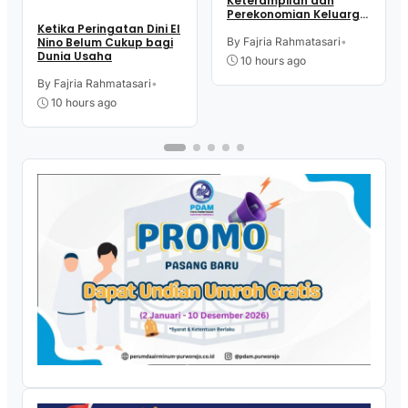
Keterampilan dan
Perekonomian Keluarga,
16 Perempuan Warga
Ketika Peringatan Dini El
Kelurahan Purworejo
By Fajria Rahmatasari
•
Nino Belum Cukup bagi
Ikut Pelatihan Menjahit
Dunia Usaha
10 hours ago
By Fajria Rahmatasari
•
10 hours ago