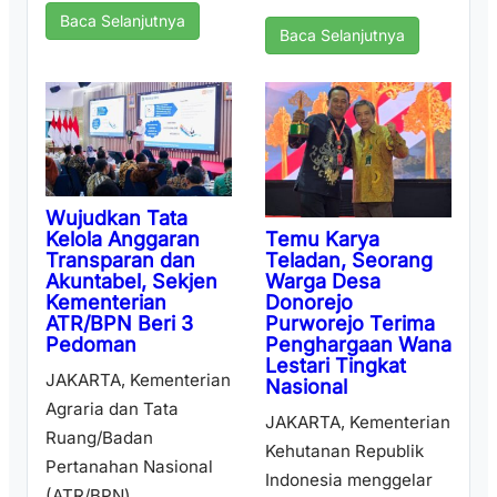
Baca Selanjutnya
Baca Selanjutnya
Wujudkan Tata
Temu Karya
Kelola Anggaran
Teladan, Seorang
Transparan dan
Warga Desa
Akuntabel, Sekjen
Donorejo
Kementerian
Purworejo Terima
ATR/BPN Beri 3
Penghargaan Wana
Pedoman
Lestari Tingkat
JAKARTA, Kementerian
Nasional
Agraria dan Tata
JAKARTA, Kementerian
Ruang/Badan
Kehutanan Republik
Pertanahan Nasional
Indonesia menggelar
(ATR/BPN)