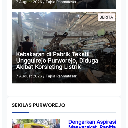
7 August 2026
/
Fajria Rahmatasari
BERITA
Kebakaran di Pabrik Tekstil
Unggulrejo Purworejo, Diduga
Akibat Korsleting Listrik
7 August 2026
/
Fajria Rahmatasari
SEKILAS PURWOREJO
Dengarkan Aspirasi
Masyarakat, Panitia