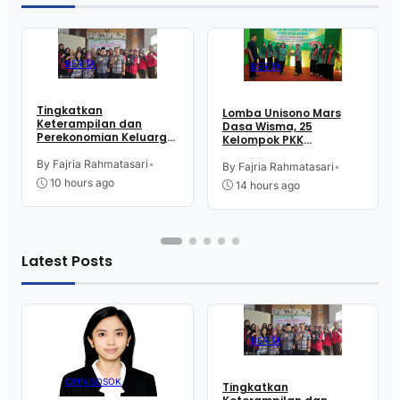
BERITA
BERITA
Tingkatkan
Lomba Unisono Mars
Keterampilan dan
Dasa Wisma, 25
Perekonomian Keluarga,
Kelompok PKK
16 Perempuan Warga
Kelurahan Doplang
Kelurahan Purworejo
By Fajria Rahmatasari
•
Purworejo Adu
By Fajria Rahmatasari
•
Ikut Pelatihan Menjahit
Kekompakan
10 hours ago
14 hours ago
Latest Posts
BERITA
OPINI
SOSOK
Tingkatkan