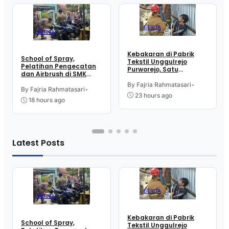
BERITA
BERITA
Kebakaran di Pabrik
School of Spray,
Tekstil Unggulrejo
Pelatihan Pengecatan
Purworejo, Satu
dan Airbrush di SMK
Karyawan Alami Patah
Intititut Indonesia
Tulang, Petugas
By Fajria Rahmatasari
•
Kutoarjo
By Fajria Rahmatasari
•
Damkar Sesak Nafas
23 hours ago
18 hours ago
Latest Posts
BERITA
BERITA
Kebakaran di Pabrik
School of Spray,
Tekstil Unggulrejo