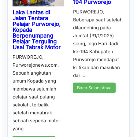
194 Purworejo
PURWOREJO,
Laka Lantas di
Jalan Tentara
Beberapa saat setelah
Pelajar Purworejo,
dilaunching pada
Kopada
Berpenumpang
Jum'at (31/1/2025)
Pelajar Terguling
siang, logo Hari Jadi
Usai Tabrak Motor
ke-194 Kabupaten
PURWOREJO,
Purworejo mendapat
Purworejonews.com.
kritikan dan masukan
Sebuah angkutan
dari ...
umum Kopada yang
Baca Selanjutnya
membawa sejumlah
pelajar saat pulang
sekolah, terbalik
setelah menabrak
sebuah sepeda motor
yang ...