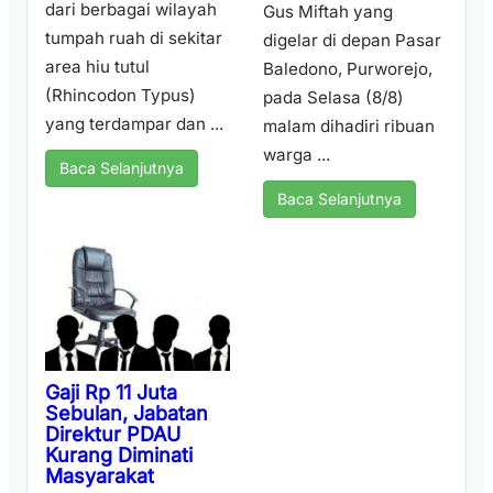
dari berbagai wilayah
Gus Miftah yang
tumpah ruah di sekitar
digelar di depan Pasar
area hiu tutul
Baledono, Purworejo,
(Rhincodon Typus)
pada Selasa (8/8)
yang terdampar dan ...
malam dihadiri ribuan
warga ...
Baca Selanjutnya
Baca Selanjutnya
Gaji Rp 11 Juta
Sebulan, Jabatan
Direktur PDAU
Kurang Diminati
Masyarakat