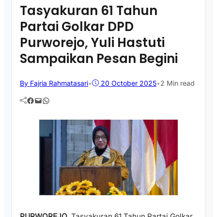
Tasyakuran 61 Tahun
Partai Golkar DPD
Purworejo, Yuli Hastuti
Sampaikan Pesan Begini
By Fajria Rahmatasari
•
20 October 2025
•
2 Min read
Facebook
Mail
WhatsApp
PURWOREJO
, Tasyakuran 61 Tahun Partai Golkar