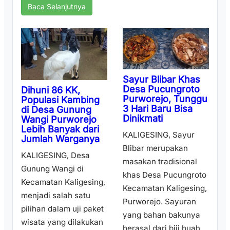
Baca Selanjutnya
Sayur Blibar Khas
Desa Pucungroto
Dihuni 86 KK,
Purworejo, Tunggu
Populasi Kambing
3 Hari Baru Bisa
di Desa Gunung
Dinikmati
Wangi Purworejo
Lebih Banyak dari
KALIGESING, Sayur
Jumlah Warganya
Blibar merupakan
KALIGESING, Desa
masakan tradisional
Gunung Wangi di
khas Desa Pucungroto
Kecamatan Kaligesing,
Kecamatan Kaligesing,
menjadi salah satu
Purworejo. Sayuran
pilihan dalam uji paket
yang bahan bakunya
wisata yang dilakukan
berasal dari biji buah ...