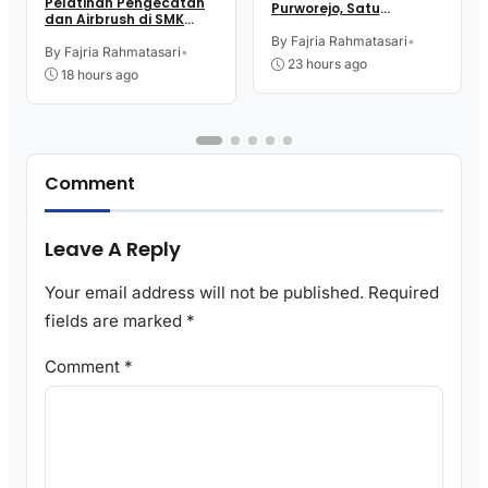
Pelatihan Pengecatan
Purworejo, Satu
dan Airbrush di SMK
Karyawan Alami Patah
Intititut Indonesia
Tulang, Petugas
By Fajria Rahmatasari
•
Kutoarjo
By Fajria Rahmatasari
•
Damkar Sesak Nafas
23 hours ago
18 hours ago
Comment
Leave A Reply
Your email address will not be published.
Required
fields are marked
*
Comment
*