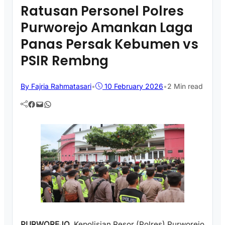
Ratusan Personel Polres
Purworejo Amankan Laga
Panas Persak Kebumen vs
PSIR Rembng
By Fajria Rahmatasari
•
10 February 2026
•
2 Min read
Facebook
Mail
WhatsApp
PURWOREJO
, Kepolisian Resor (Polres) Purworejo