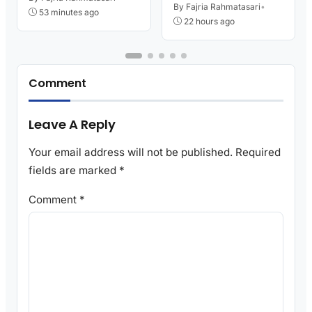
Kutoarjo
By Fajria Rahmatasari
•
Kekompakan
53 minutes ago
22 hours ago
Comment
Leave A Reply
Your email address will not be published.
Required
fields are marked
*
Comment
*