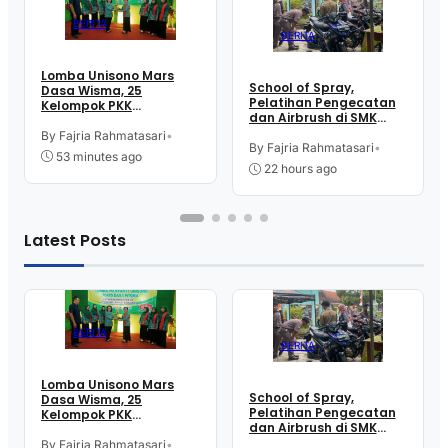
BERITA
BERITA
Lomba Unisono Mars
School of Spray,
Dasa Wisma, 25
Pelatihan Pengecatan
Kelompok PKK
dan Airbrush di SMK
Kelurahan Doplang
Intititut Indonesia
Purworejo Adu
By Fajria Rahmatasari
•
Kutoarjo
By Fajria Rahmatasari
•
Kekompakan
53 minutes ago
22 hours ago
Latest Posts
BERITA
BERITA
Lomba Unisono Mars
School of Spray,
Dasa Wisma, 25
Pelatihan Pengecatan
Kelompok PKK
dan Airbrush di SMK
Kelurahan Doplang
Intititut Indonesia
Purworejo Adu
By Fajria Rahmatasari
•