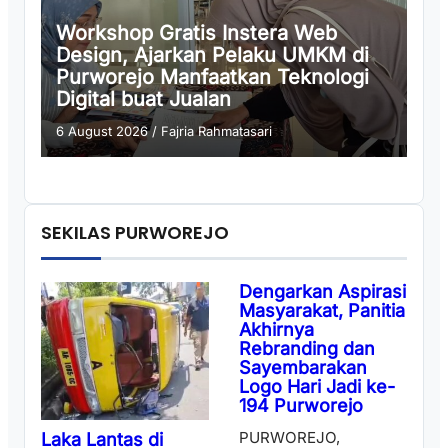
Workshop Gratis Instera Web
Design, Ajarkan Pelaku UMKM di
Purworejo Manfaatkan Teknologi
Digital buat Jualan
6 August 2026
/
Fajria Rahmatasari
SEKILAS PURWOREJO
Dengarkan Aspirasi
Masyarakat, Panitia
Akhirnya
Rebranding dan
Sayembarakan
Logo Hari Jadi ke-
194 Purworejo
PURWOREJO,
Laka Lantas di