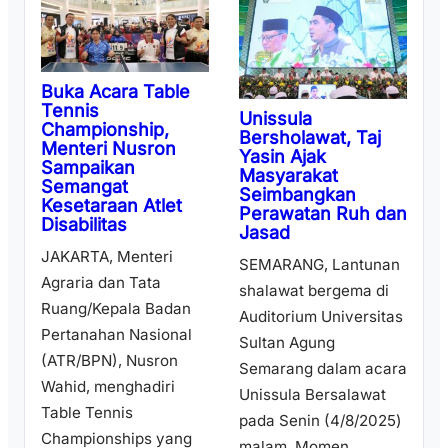
Buka Acara Table
Tennis
Unissula
Championship,
Bersholawat, Taj
Menteri Nusron
Yasin Ajak
Sampaikan
Masyarakat
Semangat
Seimbangkan
Kesetaraan Atlet
Perawatan Ruh dan
Disabilitas
Jasad
JAKARTA, Menteri
SEMARANG, Lantunan
Agraria dan Tata
shalawat bergema di
Ruang/Kepala Badan
Auditorium Universitas
Pertanahan Nasional
Sultan Agung
(ATR/BPN), Nusron
Semarang dalam acara
Wahid, menghadiri
Unissula Bersalawat
Table Tennis
pada Senin (4/8/2025)
Championships yang
malam. Momen