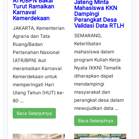
ATR/BPN Bakal
Jateng Minta
Turut Ramaikan
Mahasiswa KKN
Karnaval
Dampingi
Kemerdekaan
Perangkat Desa
Validasi Data RTLH
JAKARTA, Kementerian
SEMARANG,
Agraria dan Tata
Keterlibatan
Ruang/Badan
mahasiswa dalam
Pertanahan Nasional
program Kuliah Kerja
(ATR/BPN) ikut
Nyata (KKN) Tematik
meramaikan Karnaval
diharapkan dapat
Kemerdekaan untuk
mendampingi
memperingati Hari
masyarakat dan
Ulang Tahun (HUT) ke-
perangkat desa dalam
80 ...
mewujudkan data ...
Baca Selanjutnya
Baca Selanjutnya