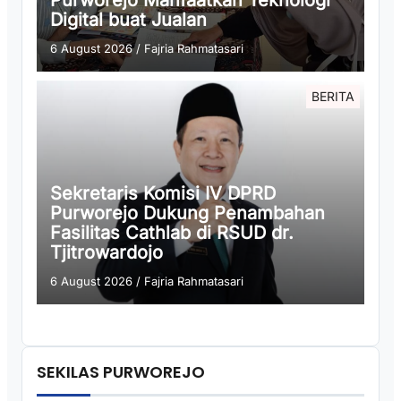
Purworejo Manfaatkan Teknologi
Digital buat Jualan
6 August 2026
/
Fajria Rahmatasari
BERITA
Sekretaris Komisi IV DPRD
Purworejo Dukung Penambahan
Fasilitas Cathlab di RSUD dr.
Tjitrowardojo
6 August 2026
/
Fajria Rahmatasari
SEKILAS PURWOREJO