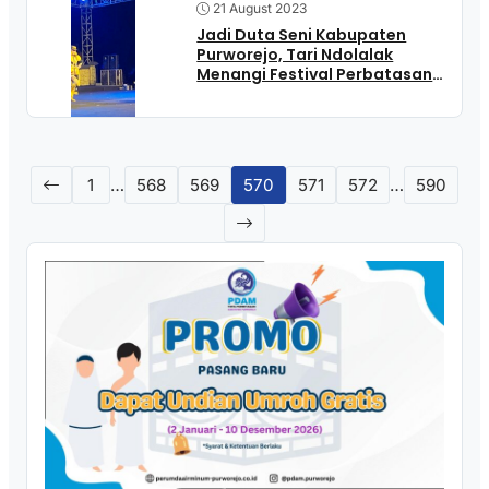
21 August 2023
Jadi Duta Seni Kabupaten
Purworejo, Tari Ndolalak
Menangi Festival Perbatasan
Kulonprogo
1
…
568
569
570
571
572
…
590