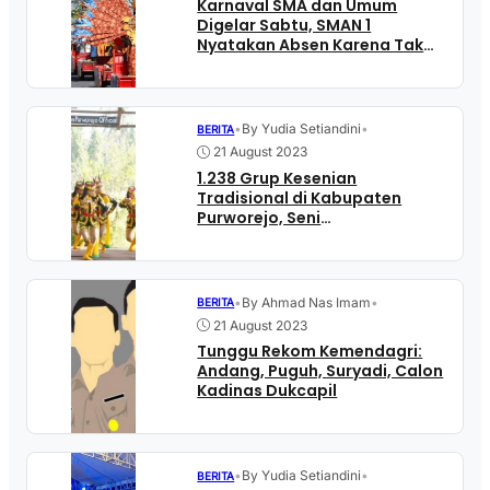
Karnaval SMA dan Umum
Digelar Sabtu, SMAN 1
Nyatakan Absen Karena Tak
Ada Anggaran
•
By Yudia Setiandini
•
BERITA
21 August 2023
1.238 Grup Kesenian
Tradisional di Kabupaten
Purworejo, Seni
Hadroh/Qasidah Terbanyak
•
By Ahmad Nas Imam
•
BERITA
21 August 2023
Tunggu Rekom Kemendagri:
Andang, Puguh, Suryadi, Calon
Kadinas Dukcapil
•
By Yudia Setiandini
•
BERITA