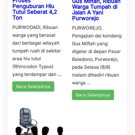
Proses
Gus Miftah, Ribuan
Penguburan Hiu
Warga Tumpah di
Tutul Seberat 4,2
Jalan A Yani
Ton
Purworejo
PURWODADI, Ribuan
PURWOREJO,
warga yang berasal
Pengajian dai kondang
dari berbagai wilayah
Gus Miftah yang
tumpah ruah di sekitar
digelar di depan Pasar
area hiu tutul
Baledono, Purworejo,
(Rhincodon Typus)
pada Selasa (8/8)
yang terdampar dan ...
malam dihadiri ribuan
warga ...
Baca Selanjutnya
Baca Selanjutnya