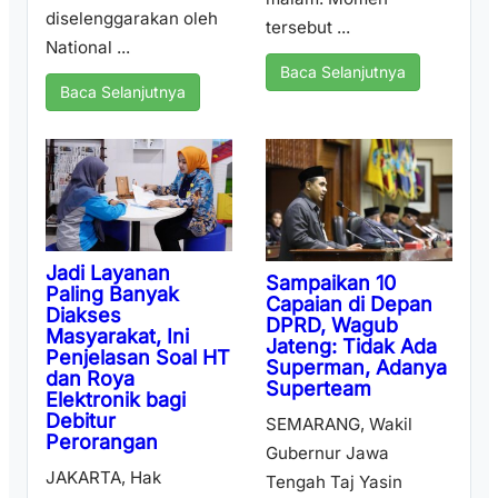
diselenggarakan oleh
tersebut ...
National ...
Baca Selanjutnya
Baca Selanjutnya
Jadi Layanan
Sampaikan 10
Paling Banyak
Capaian di Depan
Diakses
DPRD, Wagub
Masyarakat, Ini
Jateng: Tidak Ada
Penjelasan Soal HT
Superman, Adanya
dan Roya
Superteam
Elektronik bagi
Debitur
SEMARANG, Wakil
Perorangan
Gubernur Jawa
JAKARTA, Hak
Tengah Taj Yasin