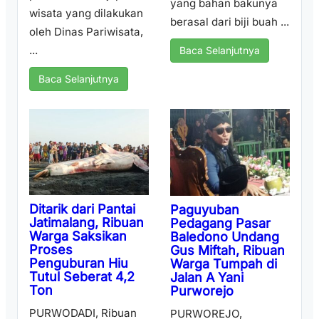
yang bahan bakunya
wisata yang dilakukan
berasal dari biji buah ...
oleh Dinas Pariwisata,
...
Baca Selanjutnya
Baca Selanjutnya
Ditarik dari Pantai
Paguyuban
Jatimalang, Ribuan
Pedagang Pasar
Warga Saksikan
Baledono Undang
Proses
Gus Miftah, Ribuan
Penguburan Hiu
Warga Tumpah di
Tutul Seberat 4,2
Jalan A Yani
Ton
Purworejo
PURWODADI, Ribuan
PURWOREJO,