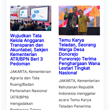
Wujudkan Tata
Temu Karya
Kelola Anggaran
Teladan, Seorang
Transparan dan
Warga Desa
Akuntabel, Sekjen
Donorejo
Kementerian
Purworejo Terima
ATR/BPN Beri 3
Penghargaan Wana
Pedoman
Lestari Tingkat
JAKARTA, Kementerian
Nasional
Agraria dan Tata
JAKARTA, Kementerian
Ruang/Badan
Kehutanan Republik
Pertanahan Nasional
Indonesia menggelar
(ATR/BPN)
acara Temu Karya
mengadakan
Teladan Penerima
Bimbingan Teknis