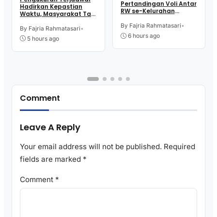
Pertandingan Voli Antar
Hadirkan Kepastian
RW se-Kelurahan
Waktu, Masyarakat Tak
Pangen Jurutengah
Perlu Lama Tunggu
Sambut HUT RI
By Fajria Rahmatasari
•
Layanan Pertanahan
By Fajria Rahmatasari
•
6 hours ago
5 hours ago
Comment
Leave A Reply
Your email address will not be published.
Required
fields are marked
*
Comment
*