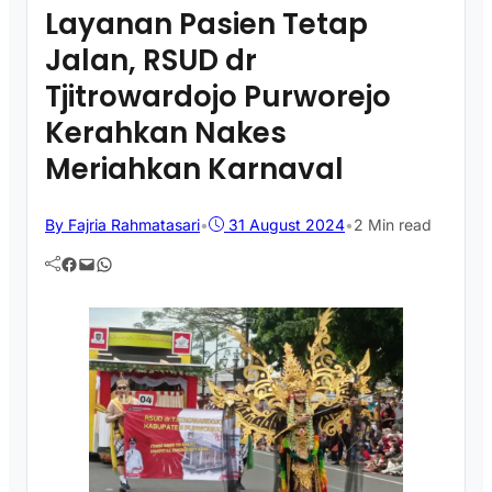
Layanan Pasien Tetap
Jalan, RSUD dr
Tjitrowardojo Purworejo
Kerahkan Nakes
Meriahkan Karnaval
By Fajria Rahmatasari
•
31 August 2024
•
2 Min read
Facebook
Mail
WhatsApp