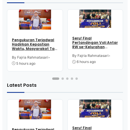
BERITA
BERITA
Seru! Final
Pengukuran Terjadwal
Pertandingan Voli Antar
Hadirkan Kepastian
RW se-Kelurahan
Waktu, Masyarakat Tak
Pangen Jurutengah
Perlu Lama Tunggu
Sambut HUT RI
By Fajria Rahmatasari
•
Layanan Pertanahan
By Fajria Rahmatasari
•
6 hours ago
5 hours ago
Latest Posts
BERITA
BERITA
Seru! Final
Pengukuran Terjadwal