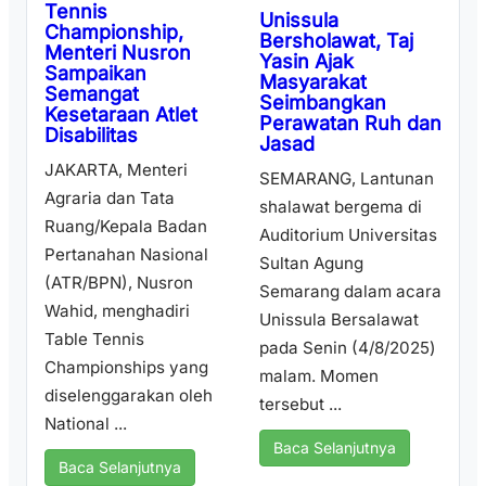
Tennis
Unissula
Championship,
Bersholawat, Taj
Menteri Nusron
Yasin Ajak
Sampaikan
Masyarakat
Semangat
Seimbangkan
Kesetaraan Atlet
Perawatan Ruh dan
Disabilitas
Jasad
JAKARTA, Menteri
SEMARANG, Lantunan
Agraria dan Tata
shalawat bergema di
Ruang/Kepala Badan
Auditorium Universitas
Pertanahan Nasional
Sultan Agung
(ATR/BPN), Nusron
Semarang dalam acara
Wahid, menghadiri
Unissula Bersalawat
Table Tennis
pada Senin (4/8/2025)
Championships yang
malam. Momen
diselenggarakan oleh
tersebut ...
National ...
Baca Selanjutnya
Baca Selanjutnya