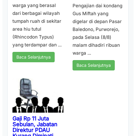
warga yang berasal
Pengajian dai kondang
dari berbagai wilayah
Gus Miftah yang
tumpah ruah di sekitar
digelar di depan Pasar
area hiu tutul
Baledono, Purworejo,
(Rhincodon Typus)
pada Selasa (8/8)
yang terdampar dan ...
malam dihadiri ribuan
warga ...
Baca Selanjutnya
Baca Selanjutnya
Gaji Rp 11 Juta
Sebulan, Jabatan
Direktur PDAU
Kurang Diminati