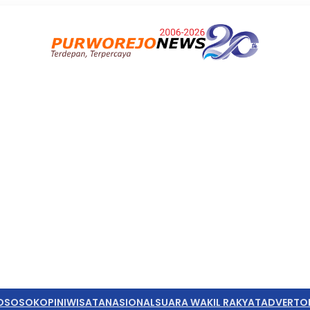
O
SOSOK
OPINI
WISATA
NASIONAL
SUARA WAKIL RAKYAT
ADVERTO