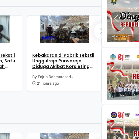
BERITA
BERITA
Tekstil
Kebakaran di Pabrik Tekstil
Kapan Karna
o, Satu
Unggulrejo Purworejo,
Purworejo?
ah
Diduga Akibat Korsleting
dan Waktu
mkar
Listrik
By Fajria Rahmatasari
•
By Fajria Rahm
21 hours ago
7 August 20