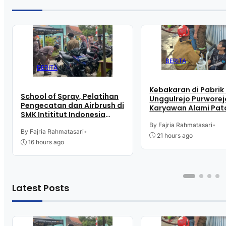
BERITA
BERITA
Kebakaran di Pabrik 
School of Spray, Pelatihan
Unggulrejo Purworej
Pengecatan dan Airbrush di
Karyawan Alami Pat
SMK Intititut Indonesia
Tulang, Petugas Da
Kutoarjo
Sesak Nafas
By Fajria Rahmatasari
•
By Fajria Rahmatasari
•
21 hours ago
16 hours ago
Latest Posts