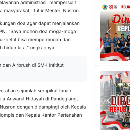
elayanan administrasi, mempersulit
a masyarakat,” tutur Menteri Nusron.
ukungan doa agar dapat menjalankan
 BPN. “Saya mohon doa moga-moga
etul-betul bisa mempermudah dan
 hidup kita,” ungkapnya.
dan Airbrush di SMK Intititut
yerahan sejumlah sertipikat tanah
sala Anwarul Hidayah di Pandeglang,
i Nusron dengan didampingi oleh Kepala
dompis dan Kepala Kantor Pertanahan