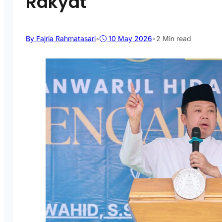
Rakyat
By Fajria Rahmatasari
•
10 May 2026
•
2 Min read