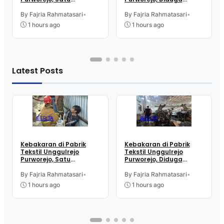
Karyawan Alami Patah
Akibat Korsleting Listrik
Tulang, Petugas
By Fajria Rahmatasari
•
By Fajria Rahmatasari
•
Damkar Sesak Nafas
1 hours ago
1 hours ago
Latest Posts
BERITA
BERITA
Kebakaran di Pabrik
Kebakaran di Pabrik
Tekstil Unggulrejo
Tekstil Unggulrejo
Purworejo, Satu
Purworejo, Diduga
Karyawan Alami Patah
Akibat Korsleting Listrik
Tulang, Petugas
By Fajria Rahmatasari
•
By Fajria Rahmatasari
•
Damkar Sesak Nafas
1 hours ago
1 hours ago