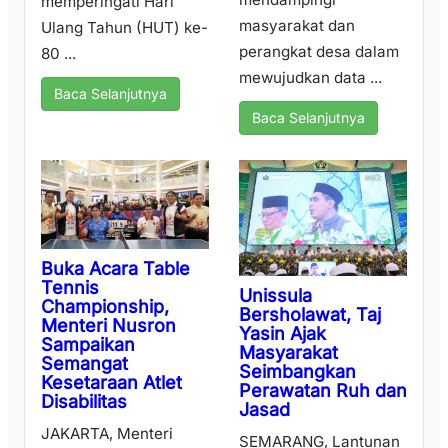
memperingati Hari
masyarakat dan
Ulang Tahun (HUT) ke-
perangkat desa dalam
80 ...
mewujudkan data ...
Baca Selanjutnya
Baca Selanjutnya
Buka Acara Table
Tennis
Unissula
Championship,
Bersholawat, Taj
Menteri Nusron
Yasin Ajak
Sampaikan
Masyarakat
Semangat
Seimbangkan
Kesetaraan Atlet
Perawatan Ruh dan
Disabilitas
Jasad
JAKARTA, Menteri
SEMARANG, Lantunan