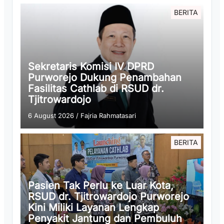
BERITA
Sekretaris Komisi IV DPRD
Purworejo Dukung Penambahan
Fasilitas Cathlab di RSUD dr.
Tjitrowardojo
6 August 2026
/
Fajria Rahmatasari
BERITA
Pasien Tak Perlu ke Luar Kota,
RSUD dr. Tjitrowardojo Purworejo
Kini Miliki Layanan Lengkap
Penyakit Jantung dan Pembuluh