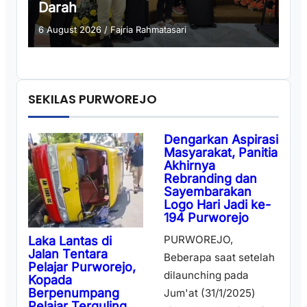
Darah
6 August 2026
/
Fajria Rahmatasari
SEKILAS PURWOREJO
Dengarkan Aspirasi
Masyarakat, Panitia
Akhirnya
Rebranding dan
Sayembarakan
Logo Hari Jadi ke-
194 Purworejo
PURWOREJO,
Laka Lantas di
Jalan Tentara
Beberapa saat setelah
Pelajar Purworejo,
dilaunching pada
Kopada
Berpenumpang
Jum'at (31/1/2025)
Pelajar Terguling