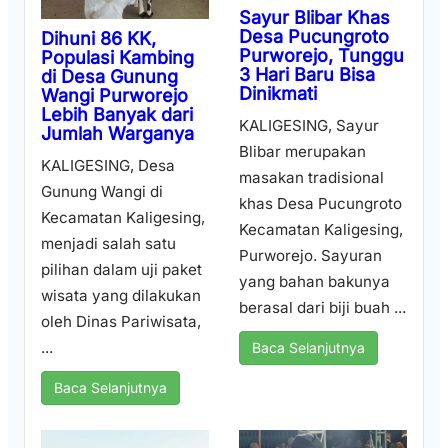
Sayur Blibar Khas
Desa Pucungroto
Dihuni 86 KK,
Purworejo, Tunggu
Populasi Kambing
3 Hari Baru Bisa
di Desa Gunung
Dinikmati
Wangi Purworejo
Lebih Banyak dari
KALIGESING, Sayur
Jumlah Warganya
Blibar merupakan
KALIGESING, Desa
masakan tradisional
Gunung Wangi di
khas Desa Pucungroto
Kecamatan Kaligesing,
Kecamatan Kaligesing,
menjadi salah satu
Purworejo. Sayuran
pilihan dalam uji paket
yang bahan bakunya
wisata yang dilakukan
berasal dari biji buah ...
oleh Dinas Pariwisata,
...
Baca Selanjutnya
Baca Selanjutnya