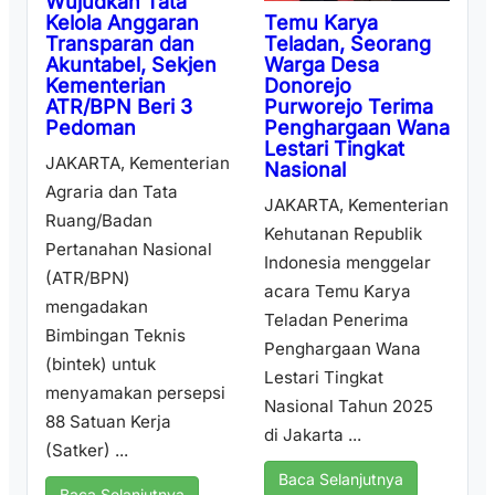
Wujudkan Tata
Temu Karya
Kelola Anggaran
Teladan, Seorang
Transparan dan
Warga Desa
Akuntabel, Sekjen
Donorejo
Kementerian
Purworejo Terima
ATR/BPN Beri 3
Penghargaan Wana
Pedoman
Lestari Tingkat
JAKARTA, Kementerian
Nasional
Agraria dan Tata
JAKARTA, Kementerian
Ruang/Badan
Kehutanan Republik
Pertanahan Nasional
Indonesia menggelar
(ATR/BPN)
acara Temu Karya
mengadakan
Teladan Penerima
Bimbingan Teknis
Penghargaan Wana
(bintek) untuk
Lestari Tingkat
menyamakan persepsi
Nasional Tahun 2025
88 Satuan Kerja
di Jakarta ...
(Satker) ...
Baca Selanjutnya
Baca Selanjutnya