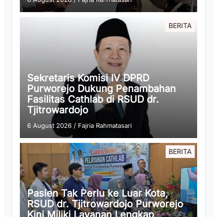
BERITA
Sekretaris Komisi IV DPRD
Purworejo Dukung Penambahan
Fasilitas Cathlab di RSUD dr.
Tjitrowardojo
6 August 2026
/
Fajria Rahmatasari
BERITA
Pasien Tak Perlu ke Luar Kota,
RSUD dr. Tjitrowardojo Purworejo
Kini Miliki Layanan Lengkap