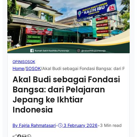
OPINI
SOSOK
Home
/
SOSOK
/
Akal Budi sebagai Fondasi Bangsa: dari Pelajar
Akal Budi sebagai Fondasi
Bangsa: dari Pelajaran
Jepang ke Ikhtiar
Indonesia
By Fajria Rahmatasari
•
3 February 2026
•
3 Min read
Facebook
Mail
WhatsApp