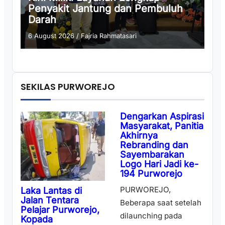
Penyakit Jantung dan Pembuluh
Darah
6 August 2026
/
Fajria Rahmatasari
SEKILAS PURWOREJO
Dengarkan Aspirasi
Masyarakat, Panitia
Akhirnya
Rebranding dan
Sayembarakan
Logo Hari Jadi ke-
194 Purworejo
PURWOREJO,
Laka Lantas di
Jalan Tentara
Beberapa saat setelah
Pelajar Purworejo,
dilaunching pada
Kopada