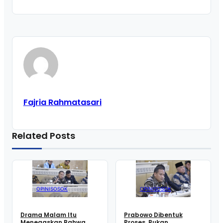
Fajria Rahmatasari
Related Posts
OPINI
SOSOK
OPINI
SOSOK
Drama Malam Itu
Prabowo Dibentuk
Menegaskan Bahwa
Proses, Bukan