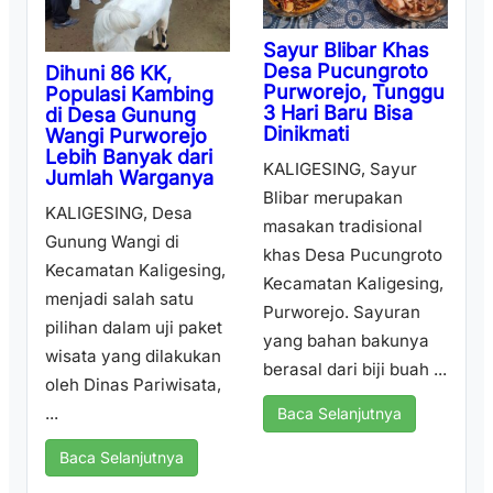
Sayur Blibar Khas
Desa Pucungroto
Dihuni 86 KK,
Purworejo, Tunggu
Populasi Kambing
3 Hari Baru Bisa
di Desa Gunung
Dinikmati
Wangi Purworejo
Lebih Banyak dari
KALIGESING, Sayur
Jumlah Warganya
Blibar merupakan
KALIGESING, Desa
masakan tradisional
Gunung Wangi di
khas Desa Pucungroto
Kecamatan Kaligesing,
Kecamatan Kaligesing,
menjadi salah satu
Purworejo. Sayuran
pilihan dalam uji paket
yang bahan bakunya
wisata yang dilakukan
berasal dari biji buah ...
oleh Dinas Pariwisata,
...
Baca Selanjutnya
Baca Selanjutnya