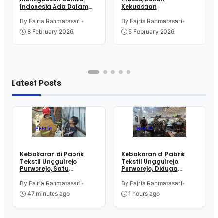
Indonesia Ada Dalam
Kekuasaan
Peta
By Fajria Rahmatasari
•
By Fajria Rahmatasari
•
8 February 2026
5 February 2026
Latest Posts
BERITA
BERITA
Kebakaran di Pabrik
Kebakaran di Pabrik
Tekstil Unggulrejo
Tekstil Unggulrejo
Purworejo, Satu
Purworejo, Diduga
Karyawan Alami Patah
Akibat Korsleting Listrik
Tulang, Petugas
By Fajria Rahmatasari
•
By Fajria Rahmatasari
•
Damkar Sesak Nafas
47 minutes ago
1 hours ago